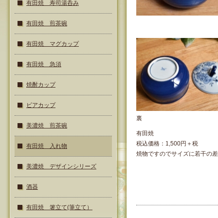
有田焼 寿司湯呑み
有田焼 煎茶碗
有田焼 マグカップ
有田焼 急須
焼酎カップ
ビアカップ
裏
美濃焼 煎茶碗
有田焼
税込価格：1,500円＋税
有田焼 入れ物
焼物ですのでサイズに若干の差
美濃焼 デザインシリーズ
酒器
有田焼 箸立て(筆立て）