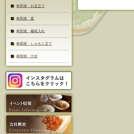
有田焼 お玉立て
有田焼 皿
有田焼 楊枝入れ
有田焼 しゃもじ立て
有田焼 汁次