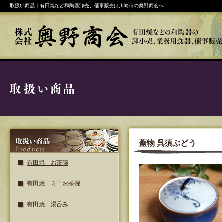
取扱い商品｜有田焼など和陶器卸売、催事販売は川崎市の奥野商会へ
蓋物 呉須ぶどう
有田焼 お茶碗
有田焼 ミニお茶碗
有田焼 湯呑み