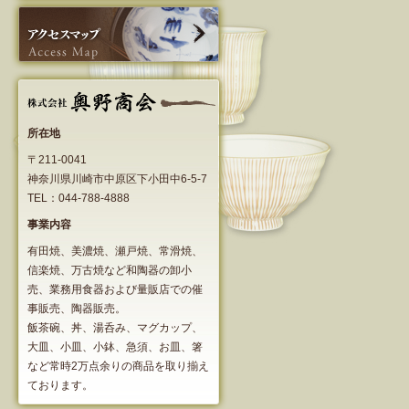
所在地
〒211-0041
神奈川県川崎市中原区下小田中6-5-7
TEL：044-788-4888
事業内容
有田焼、美濃焼、瀬戸焼、常滑焼、
信楽焼、万古焼など和陶器の卸小
売、業務用食器および量販店での催
事販売、陶器販売。
飯茶碗、丼、湯呑み、マグカップ、
大皿、小皿、小鉢、急須、お皿、箸
など常時2万点余りの商品を取り揃え
ております。