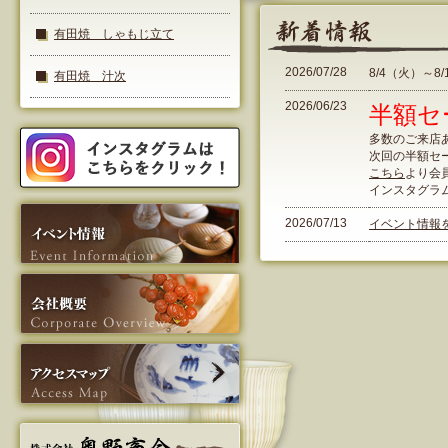
有田焼 しゃもじ立て
2026/07/28
8/4（火）～
有田焼 汁次
2026/06/23
半額セ
多数のご来店
次回の半額セー
こちら
より会
インスタグラ
2026/07/13
イベント情報