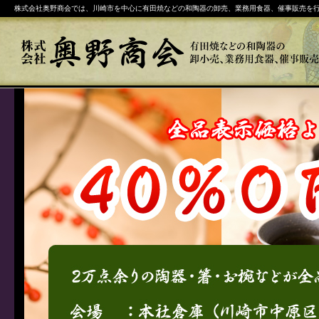
株式会社奥野商会では、川崎市を中心に有田焼などの和陶器の卸売、業務用食器、催事販売を