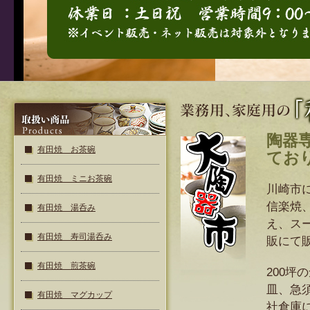
陶器
有田焼 お茶碗
てお
有田焼 ミニお茶碗
川崎市
信楽焼
有田焼 湯呑み
え、ス
有田焼 寿司湯呑み
販にて
有田焼 煎茶碗
200
皿、急
有田焼 マグカップ
社倉庫