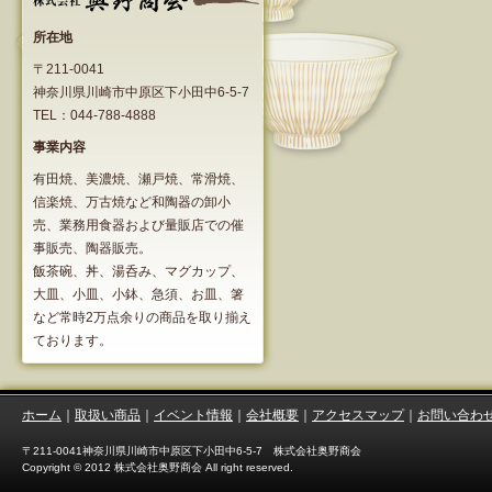
所在地
〒211-0041
神奈川県川崎市中原区下小田中6-5-7
TEL：044-788-4888
事業内容
有田焼、美濃焼、瀬戸焼、常滑焼、
信楽焼、万古焼など和陶器の卸小
売、業務用食器および量販店での催
事販売、陶器販売。
飯茶碗、丼、湯呑み、マグカップ、
大皿、小皿、小鉢、急須、お皿、箸
など常時2万点余りの商品を取り揃え
ております。
ホーム
｜
取扱い商品
｜
イベント情報
｜
会社概要
｜
アクセスマップ
｜
お問い合わ
〒211-0041神奈川県川崎市中原区下小田中6-5-7 株式会社奥野商会
Copyright © 2012 株式会社奥野商会 All right reserved.