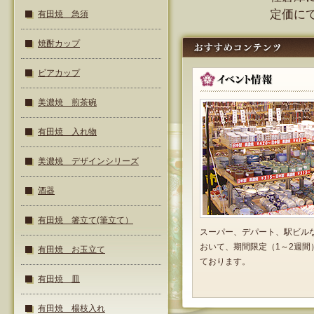
定価に
有田焼 急須
焼酎カップ
ビアカップ
美濃焼 煎茶碗
有田焼 入れ物
美濃焼 デザインシリーズ
酒器
有田焼 箸立て(筆立て）
スーパー、デパート、駅ビル
おいて、期間限定（1～2週間
有田焼 お玉立て
ております。
有田焼 皿
有田焼 楊枝入れ