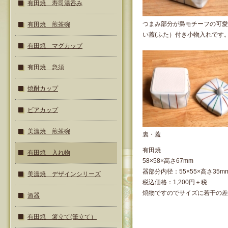
有田焼 寿司湯呑み
つまみ部分が梟モチーフの可愛
有田焼 煎茶碗
い蓋(ふた）付き小物入れです
有田焼 マグカップ
有田焼 急須
焼酎カップ
ビアカップ
美濃焼 煎茶碗
裏・蓋
有田焼
有田焼 入れ物
58×58×高さ67mm
器部分内径：55×55×高さ35m
美濃焼 デザインシリーズ
税込価格：1,200円＋税
焼物ですのでサイズに若干の差
酒器
有田焼 箸立て(筆立て）