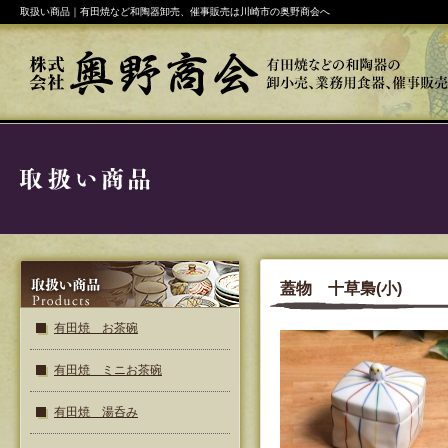
取扱い商品｜有田焼など和陶器卸売、催事販売は川崎市の奥野商会へ
蓋物 十草梟(小)
有田焼 お茶碗
有田焼 ミニお茶碗
有田焼 湯呑み