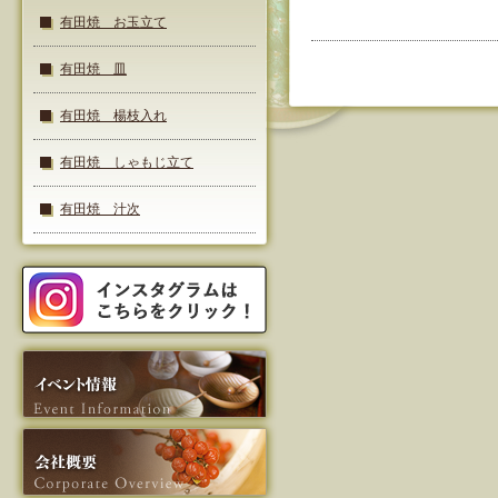
有田焼 お玉立て
有田焼 皿
有田焼 楊枝入れ
有田焼 しゃもじ立て
有田焼 汁次