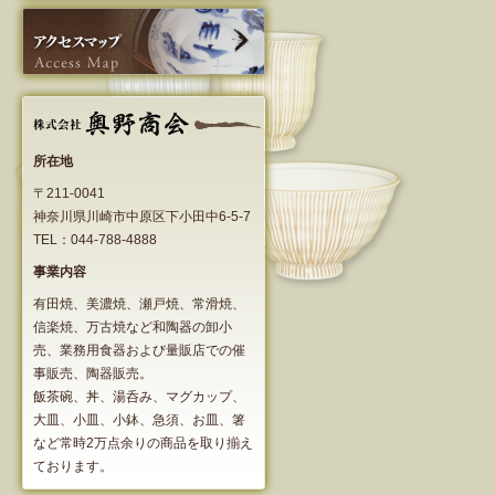
所在地
〒211-0041
神奈川県川崎市中原区下小田中6-5-7
TEL：044-788-4888
事業内容
有田焼、美濃焼、瀬戸焼、常滑焼、
信楽焼、万古焼など和陶器の卸小
売、業務用食器および量販店での催
事販売、陶器販売。
飯茶碗、丼、湯呑み、マグカップ、
大皿、小皿、小鉢、急須、お皿、箸
など常時2万点余りの商品を取り揃え
ております。