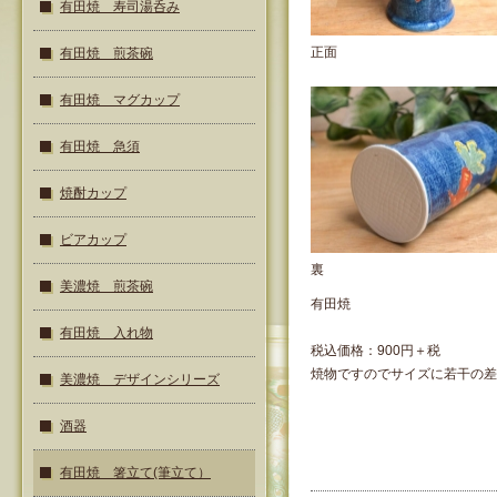
有田焼 寿司湯呑み
正面
有田焼 煎茶碗
有田焼 マグカップ
有田焼 急須
焼酎カップ
ビアカップ
裏
美濃焼 煎茶碗
有田焼
有田焼 入れ物
税込価格：900円＋税
焼物ですのでサイズに若干の差
美濃焼 デザインシリーズ
酒器
有田焼 箸立て(筆立て）