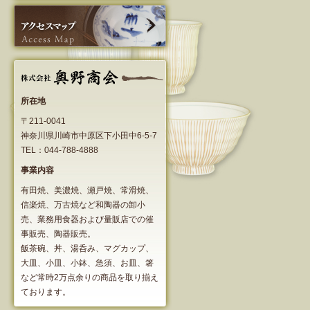
所在地
〒211-0041
神奈川県川崎市中原区下小田中6-5-7
TEL：044-788-4888
事業内容
有田焼、美濃焼、瀬戸焼、常滑焼、
信楽焼、万古焼など和陶器の卸小
売、業務用食器および量販店での催
事販売、陶器販売。
飯茶碗、丼、湯呑み、マグカップ、
大皿、小皿、小鉢、急須、お皿、箸
など常時2万点余りの商品を取り揃え
ております。