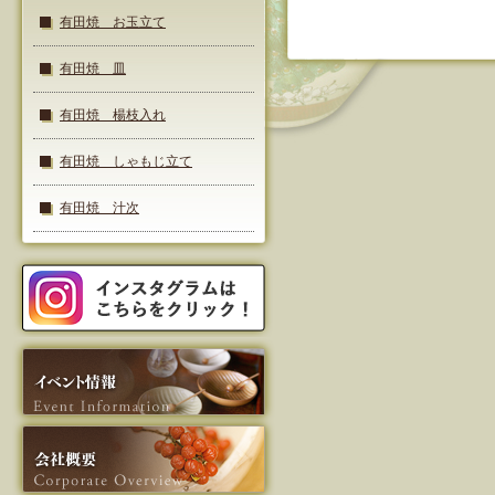
有田焼 お玉立て
有田焼 皿
有田焼 楊枝入れ
有田焼 しゃもじ立て
有田焼 汁次