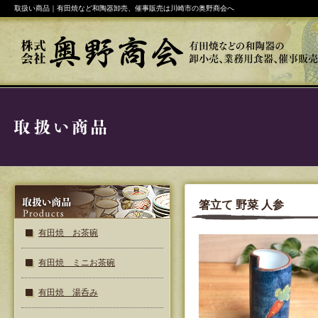
取扱い商品｜有田焼など和陶器卸売、催事販売は川崎市の奥野商会へ
箸立て 野菜 人参
有田焼 お茶碗
有田焼 ミニお茶碗
有田焼 湯呑み