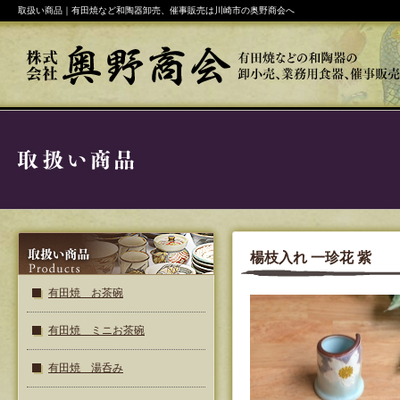
取扱い商品｜有田焼など和陶器卸売、催事販売は川崎市の奥野商会へ
楊枝入れ 一珍花 紫
有田焼 お茶碗
有田焼 ミニお茶碗
有田焼 湯呑み