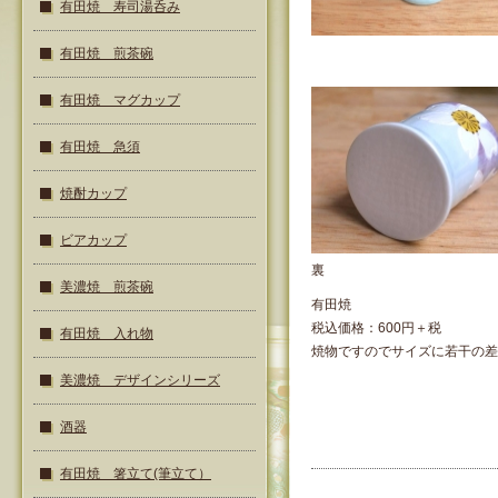
有田焼 寿司湯呑み
有田焼 煎茶碗
有田焼 マグカップ
有田焼 急須
焼酎カップ
ビアカップ
裏
美濃焼 煎茶碗
有田焼
税込価格：600円＋税
有田焼 入れ物
焼物ですのでサイズに若干の差
美濃焼 デザインシリーズ
酒器
有田焼 箸立て(筆立て）