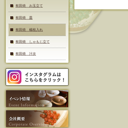
有田焼 お玉立て
有田焼 皿
有田焼 楊枝入れ
有田焼 しゃもじ立て
有田焼 汁次