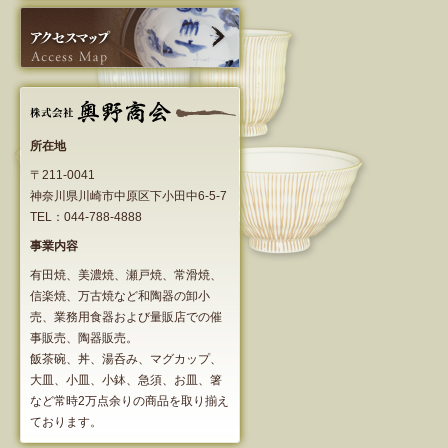
所在地
〒211-0041
神奈川県川崎市中原区下小田中6-5-7
TEL：044-788-4888
事業内容
有田焼、美濃焼、瀬戸焼、常滑焼、
信楽焼、万古焼など和陶器の卸小
売、業務用食器および量販店での催
事販売、陶器販売。
飯茶碗、丼、湯呑み、マグカップ、
大皿、小皿、小鉢、急須、お皿、箸
など常時2万点余りの商品を取り揃え
ております。