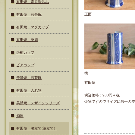
有田焼 寿司湯呑み
正面
有田焼 煎茶碗
有田焼 マグカップ
有田焼 急須
焼酎カップ
ビアカップ
横
美濃焼 煎茶碗
有田焼
有田焼 入れ物
税込価格：900円＋税
焼物ですのでサイズに若干の差
美濃焼 デザインシリーズ
酒器
有田焼 箸立て(筆立て）