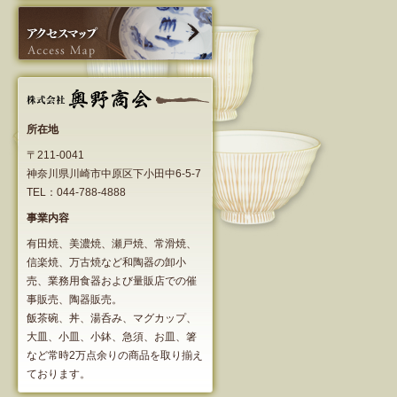
所在地
〒211-0041
神奈川県川崎市中原区下小田中6-5-7
TEL：044-788-4888
事業内容
有田焼、美濃焼、瀬戸焼、常滑焼、
信楽焼、万古焼など和陶器の卸小
売、業務用食器および量販店での催
事販売、陶器販売。
飯茶碗、丼、湯呑み、マグカップ、
大皿、小皿、小鉢、急須、お皿、箸
など常時2万点余りの商品を取り揃え
ております。