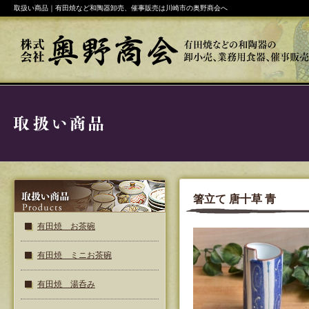
取扱い商品｜有田焼など和陶器卸売、催事販売は川崎市の奥野商会へ
箸立て 唐十草 青
有田焼 お茶碗
有田焼 ミニお茶碗
有田焼 湯呑み