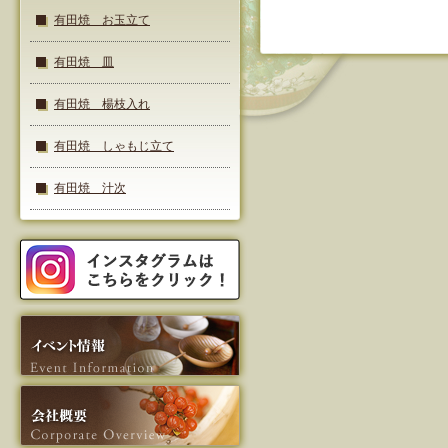
有田焼 お玉立て
有田焼 皿
有田焼 楊枝入れ
有田焼 しゃもじ立て
有田焼 汁次