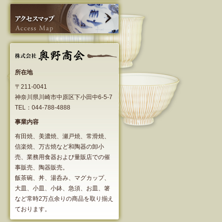
所在地
〒211-0041
神奈川県川崎市中原区下小田中6-5-7
TEL：044-788-4888
事業内容
有田焼、美濃焼、瀬戸焼、常滑焼、
信楽焼、万古焼など和陶器の卸小
売、業務用食器および量販店での催
事販売、陶器販売。
飯茶碗、丼、湯呑み、マグカップ、
大皿、小皿、小鉢、急須、お皿、箸
など常時2万点余りの商品を取り揃え
ております。