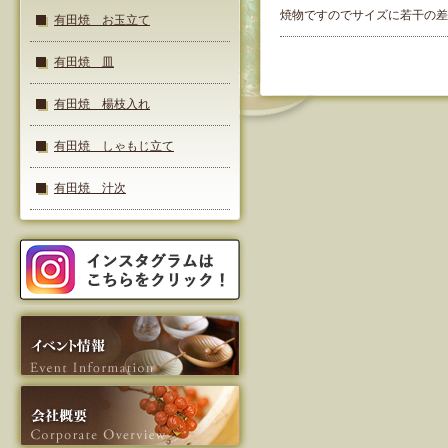
焼物ですのでサイズに若干の差
有田焼 お玉立て
有田焼 皿
有田焼 楊枝入れ
有田焼 しゃもじ立て
有田焼 汁次