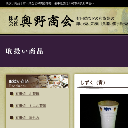
取扱い商品｜有田焼など和陶器卸売、催事販売は川崎市の奥野商会へ
しずく（青）
有田焼 お茶碗
有田焼 ミニお茶碗
有田焼 湯呑み