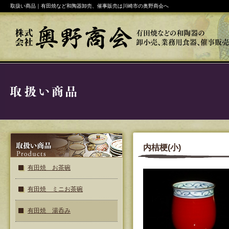
取扱い商品｜有田焼など和陶器卸売、催事販売は川崎市の奥野商会へ
内桔梗(小)
有田焼 お茶碗
有田焼 ミニお茶碗
有田焼 湯呑み