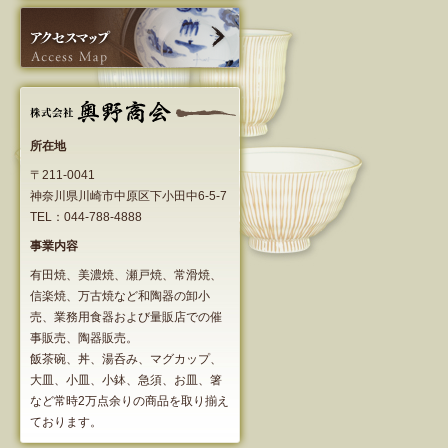
所在地
〒211-0041
神奈川県川崎市中原区下小田中6-5-7
TEL：044-788-4888
事業内容
有田焼、美濃焼、瀬戸焼、常滑焼、
信楽焼、万古焼など和陶器の卸小
売、業務用食器および量販店での催
事販売、陶器販売。
飯茶碗、丼、湯呑み、マグカップ、
大皿、小皿、小鉢、急須、お皿、箸
など常時2万点余りの商品を取り揃え
ております。