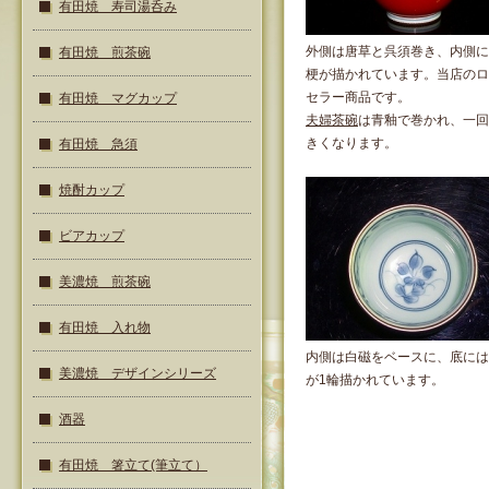
有田焼 寿司湯呑み
外側は唐草と呉須巻き、内側に
有田焼 煎茶碗
梗が描かれています。当店のロ
セラー商品です。
有田焼 マグカップ
夫婦茶碗
は青釉で巻かれ、一回
きくなります。
有田焼 急須
焼酎カップ
ビアカップ
美濃焼 煎茶碗
有田焼 入れ物
内側は白磁をベースに、底には
美濃焼 デザインシリーズ
が1輪描かれています。
酒器
有田焼 箸立て(筆立て）