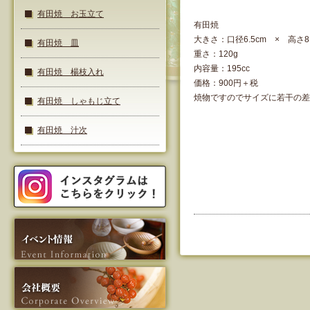
有田焼 お玉立て
有田焼
大きさ：口径6.5cm × 高さ8.
有田焼 皿
重さ：120g
内容量：195cc
有田焼 楊枝入れ
価格：900円＋税
焼物ですのでサイズに若干の差
有田焼 しゃもじ立て
有田焼 汁次