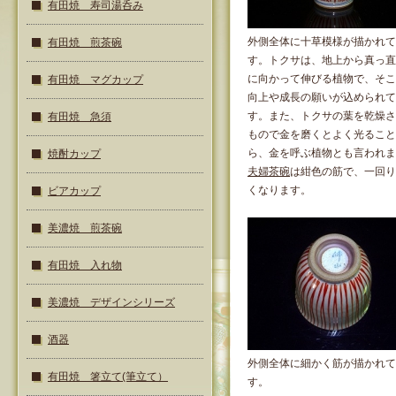
有田焼 寿司湯呑み
外側全体に十草模様が描かれて
有田焼 煎茶碗
す。トクサは、地上から真っ直
に向かって伸びる植物で、そこ
有田焼 マグカップ
向上や成長の願いが込められて
す。また、トクサの葉を乾燥さ
有田焼 急須
もので金を磨くとよく光ること
ら、金を呼ぶ植物とも言われま
焼酎カップ
夫婦茶碗
は紺色の筋で、一回り
くなります。
ビアカップ
美濃焼 煎茶碗
有田焼 入れ物
美濃焼 デザインシリーズ
酒器
外側全体に細かく筋が描かれて
有田焼 箸立て(筆立て）
す。