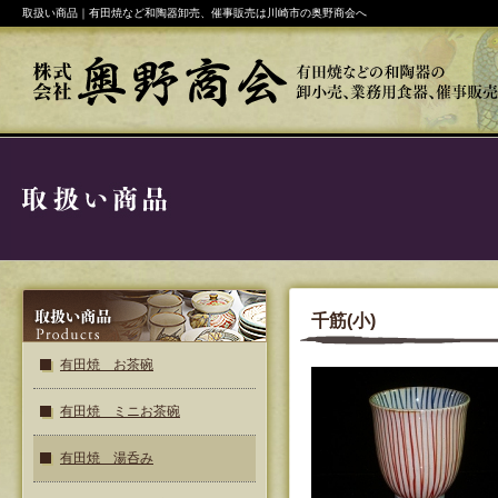
取扱い商品｜有田焼など和陶器卸売、催事販売は川崎市の奥野商会へ
千筋(小)
有田焼 お茶碗
有田焼 ミニお茶碗
有田焼 湯呑み