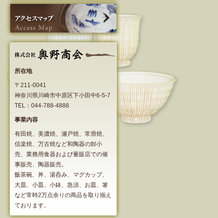
所在地
〒211-0041
神奈川県川崎市中原区下小田中6-5-7
TEL：044-788-4888
事業内容
有田焼、美濃焼、瀬戸焼、常滑焼、
信楽焼、万古焼など和陶器の卸小
売、業務用食器および量販店での催
事販売、陶器販売。
飯茶碗、丼、湯呑み、マグカップ、
大皿、小皿、小鉢、急須、お皿、箸
など常時2万点余りの商品を取り揃え
ております。