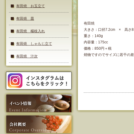
有田焼 お玉立て
有田焼 皿
有田焼
大きさ：口径7.2cm × 高さ8.
有田焼 楊枝入れ
重さ：140g
内容量：175cc
有田焼 しゃもじ立て
価格：850円＋税
焼物ですのでサイズに若干の差
有田焼 汁次