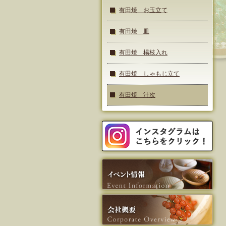
有田焼 お玉立て
有田焼 皿
有田焼 楊枝入れ
有田焼 しゃもじ立て
有田焼 汁次