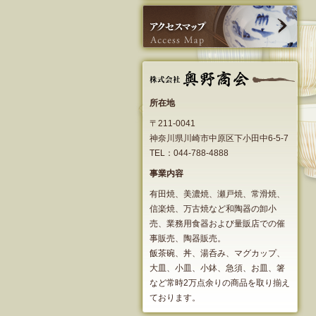
所在地
〒211-0041
神奈川県川崎市中原区下小田中6-5-7
TEL：044-788-4888
事業内容
有田焼、美濃焼、瀬戸焼、常滑焼、
信楽焼、万古焼など和陶器の卸小
売、業務用食器および量販店での催
事販売、陶器販売。
飯茶碗、丼、湯呑み、マグカップ、
大皿、小皿、小鉢、急須、お皿、箸
など常時2万点余りの商品を取り揃え
ております。