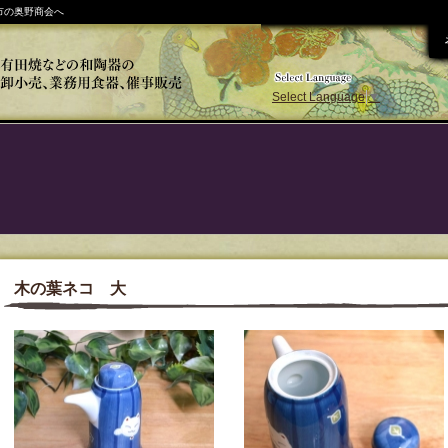
市の奥野商会へ
Select Language
▼
木の葉ネコ 大