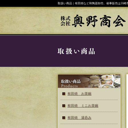
取扱い商品｜有田焼など和陶器卸売、催事販売は川崎
有田焼 お茶碗
有田焼 ミニお茶碗
有田焼 湯呑み