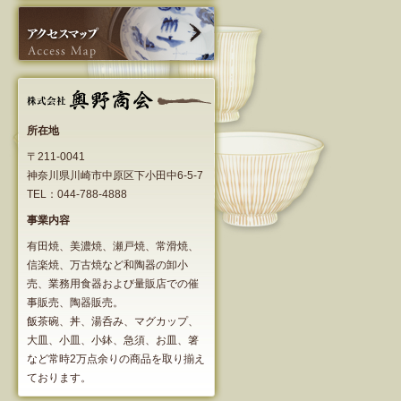
所在地
〒211-0041
神奈川県川崎市中原区下小田中6-5-7
TEL：044-788-4888
事業内容
有田焼、美濃焼、瀬戸焼、常滑焼、
信楽焼、万古焼など和陶器の卸小
売、業務用食器および量販店での催
事販売、陶器販売。
飯茶碗、丼、湯呑み、マグカップ、
大皿、小皿、小鉢、急須、お皿、箸
など常時2万点余りの商品を取り揃え
ております。