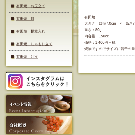
有田焼 お玉立て
有田焼
有田焼 皿
大きさ：口径7.0cm × 高さ7.
重さ：80g
有田焼 楊枝入れ
内容量：150cc
価格：1,400円＋税
有田焼 しゃもじ立て
焼物ですのでサイズに若干の差
有田焼 汁次