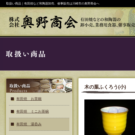
取扱い商品｜有田焼など和陶器卸売、催事販売は川崎市の奥野商会へ
木の葉ふくろう(小)
有田焼 お茶碗
有田焼 ミニお茶碗
有田焼 湯呑み