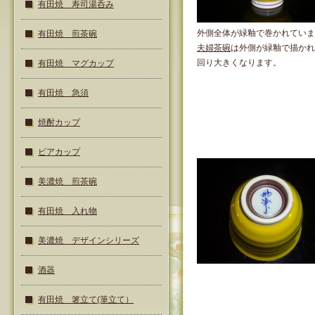
有田焼 寿司湯呑み
外側全体が緑釉で巻かれていま
有田焼 煎茶碗
夫婦茶碗
は外側が緑釉で描かれ
回り大きくなります。
有田焼 マグカップ
有田焼 急須
焼酎カップ
ビアカップ
美濃焼 煎茶碗
有田焼 入れ物
美濃焼 デザインシリーズ
酒器
有田焼 箸立て(筆立て）